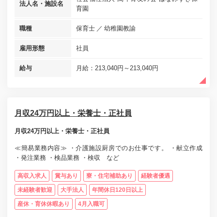
法人名・施設名
育園
職種
保育士
幼稚園教諭
雇用形態
社員
給与
月給：213,040円～213,040円
月収24万円以上・栄養士・正社員
月収24万円以上・栄養士・正社員
≪簡易業務内容≫ ・介護施設厨房でのお仕事です。 ・献立作成
・発注業務 ・検品業務 ・検収 など
高収入求人
賞与あり
寮・住宅補助あり
経験者優遇
未経験者歓迎
大手法人
年間休日120日以上
産休・育休休暇あり
4月入職可