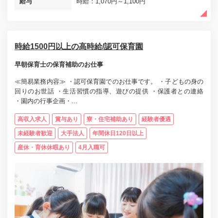
給与
時給：1,070円～1,100円
時給1500円以上の高時給/認可保育園
早朝保育士の保育補助のお仕事
≪簡易業務内容≫ ・認可保育園でのお仕事です。 ・子どもの身の
回りのお世話 ・生活習慣の指導、遊びの提供 ・保護者との連絡
・園内の行事企画・...
高収入求人
賞与あり
寮・住宅補助あり
経験者優遇
未経験者歓迎
大手法人
年間休日120日以上
産休・育休休暇あり
4月入職可