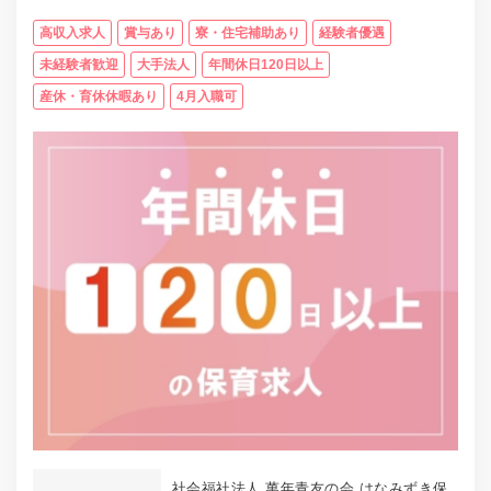
高収入求人
賞与あり
寮・住宅補助あり
経験者優遇
未経験者歓迎
大手法人
年間休日120日以上
産休・育休休暇あり
4月入職可
社会福社法人 萬年青友の会 はなみずき保