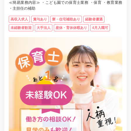
≪簡易業務内容≫ ・こども園での保育士業務 ・保育 ・教育業務
・主担任の補助
高収入求人
賞与あり
寮・住宅補助あり
経験者優遇
未経験者歓迎
大手法人
産休・育休休暇あり
4月入職可