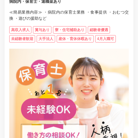
病院内・保育士・退職金あり
≪簡易業務内容≫ ・病院内の保育士業務 ・食事提供 ・おむつ交
換 ・遊びの援助など
高収入求人
賞与あり
寮・住宅補助あり
経験者優遇
未経験者歓迎
大手法人
産休・育休休暇あり
4月入職可