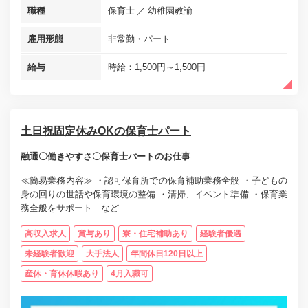
職種
保育士
幼稚園教諭
雇用形態
非常勤・パート
給与
時給：1,500円～1,500円
土日祝固定休みOKの保育士パート
融通〇働きやすさ〇保育士パートのお仕事
≪簡易業務内容≫ ・認可保育所での保育補助業務全般 ・子どもの
身の回りの世話や保育環境の整備 ・清掃、イベント準備 ・保育業
務全般をサポート など
高収入求人
賞与あり
寮・住宅補助あり
経験者優遇
未経験者歓迎
大手法人
年間休日120日以上
産休・育休休暇あり
4月入職可