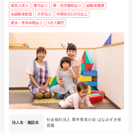
高収入求人
賞与あり
寮・住宅補助あり
経験者優遇
未経験者歓迎
大手法人
年間休日120日以上
産休・育休休暇あり
4月入職可
社会福社法人 萬年青友の会 はなみずき保
法人名・施設名
育園