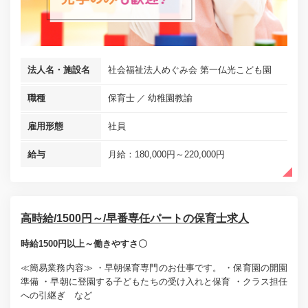
法人名・施設名
社会福祉法人めぐみ会 第一仏光こども園
職種
保育士
幼稚園教諭
雇用形態
社員
給与
月給：180,000円～220,000円
高時給/1500円～/早番専任パートの保育士求人
時給1500円以上～働きやすさ〇
≪簡易業務内容≫ ・早朝保育専門のお仕事です。 ・保育園の開園
準備 ・早朝に登園する子どもたちの受け入れと保育 ・クラス担任
への引継ぎ など