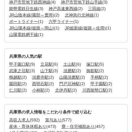
神戸市営地下鉄西神線
(4)
神戸市営地下鉄山手線
(3)
能勢電鉄日生線
(3)
神戸高速東西線
(2)
三田線
(2)
JR山陰本線(園部～豊岡)
(2)
北神急行北神線
(1)
ポートライナー
(1)
六甲ライナー
(1)
JR山陽本線(姫路～岡山)
(1)
JR姫新線(姫路～佐用)
(1)
山陽電鉄網干線
(1)
兵庫県の人気の駅
甲子園口駅
(9)
立花駅
(6)
土山駅
(6)
塚口駅
(5)
武庫之荘駅
(3)
山下駅
(3)
須磨駅
(2)
御影駅
(2)
鵯越駅
(2)
須磨寺駅
(2)
山陽須磨駅
(2)
手柄駅
(2)
園田駅
(2)
西明石駅
(2)
門戸厄神駅
(2)
甲子園駅
(2)
仁川駅
(2)
小林駅
(2)
北伊丹駅
(2)
川西能勢口駅
(2)
兵庫県の求人情報をこだわり条件で絞り込む
高収入求人
(592)
賞与あり
(577)
産休・育休休暇あり
(473)
寮・住宅補助あり
(457)