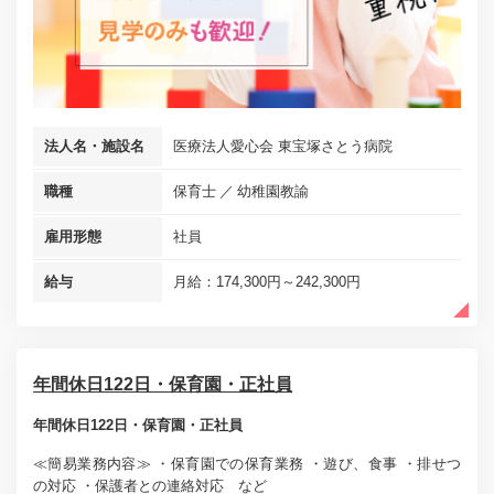
法人名・施設名
医療法人愛心会 東宝塚さとう病院
職種
保育士
幼稚園教諭
雇用形態
社員
給与
月給：174,300円～242,300円
年間休日122日・保育園・正社員
年間休日122日・保育園・正社員
≪簡易業務内容≫ ・保育園での保育業務 ・遊び、食事 ・排せつ
の対応 ・保護者との連絡対応 など