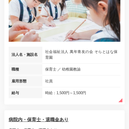
社会福祉法人 萬年青友の会 そらとはな保
法人名・施設名
育園
職種
保育士
幼稚園教諭
雇用形態
社員
給与
時給：1,500円～1,500円
病院内・保育士・退職金あり