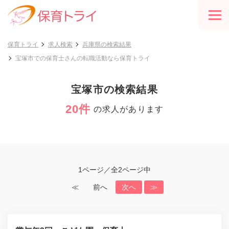
保育トライ
求人検索
兵庫県の検索結果
宝塚市での保育士さんの転職活動なら保育トライ
宝塚市の検索結果
20件
の求人があります
1ページ／全2ページ中
≪
前へ
次へ
≫