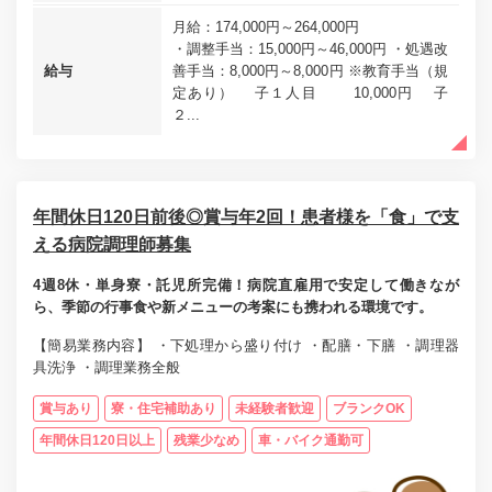
月給：174,000円～264,000円
・調整手当：15,000円～46,000円 ・処遇改
給与
善手当：8,000円～8,000円 ※教育手当（規
定あり） 子１人目 10,000円 子
２...
年間休日120日前後◎賞与年2回！患者様を「食」で支
える病院調理師募集
4週8休・単身寮・託児所完備！病院直雇用で安定して働きなが
ら、季節の行事食や新メニューの考案にも携われる環境です。
【簡易業務内容】 ・下処理から盛り付け ・配膳・下膳 ・調理器
具洗浄 ・調理業務全般
賞与あり
寮・住宅補助あり
未経験者歓迎
ブランクOK
年間休日120日以上
残業少なめ
車・バイク通勤可