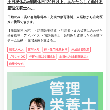
土日祝休み×年間休日120日以上。あなたらしく働ける
管理栄養士へ。
日勤のみ・高い有給取得率・充実の教育体制。未経験から在宅医
療に挑戦できます。
【簡易業務内容】 ・訪問栄養指導 ・利用者さまの状態に合わせた
栄養指導・アドバイス ・言語聴覚士・歯科医と連携した摂食嚥下
チーム活動 ・在宅医療を支える...
高収入求人
賞与あり
寮・住宅補助あり
未経験者歓迎
ブランクOK
年間休日120日以上
土日休み(土日祝休み)
残業少なめ