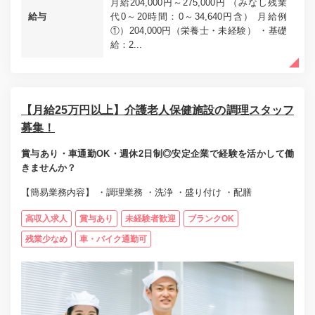
月給204,000円～275,000円 （みなし残業
給与
代0～20時間：0～34,640円含） 月給例
①）204,000円（栄養士・未経験） ・基礎
給：2...
【月給25万円以上】介護老人保健施設の調理スタッフ
募集！
賞与あり・車通勤OK・週休2日制◎安定企業で経験を活かして働
きませんか？
【簡易業務内容】 ・調理業務 ・洗浄 ・盛り付け ・配膳
高収入求人
賞与あり
未経験者歓迎
ブランクOK
残業少なめ
車・バイク通勤可