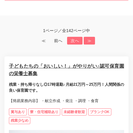
1ページ／全142ページ中
≪
前へ
次へ
≫
子どもたちの「おいしい！」がやりがい♪認可保育園
の栄養士募集
残業・持ち帰りなし◎17時退勤♪月給21万円～25万円！人間関係の
良い保育園です。
【簡易業務内容】 ・献立作成 ・発注 ・調理 ・食育
賞与あり
寮・住宅補助あり
未経験者歓迎
ブランクOK
残業少なめ