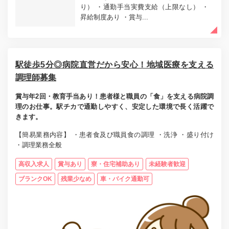
り） ・通勤手当実費支給（上限なし） ・
昇給制度あり ・賞与...
駅徒歩5分◎病院直営だから安心！地域医療を支える
調理師募集
賞与年2回・教育手当あり！患者様と職員の「食」を支える病院調
理のお仕事。駅チカで通勤しやすく、安定した環境で長く活躍で
きます。
【簡易業務内容】 ・患者食及び職員食の調理 ・洗浄 ・盛り付け
・調理業務全般
高収入求人
賞与あり
寮・住宅補助あり
未経験者歓迎
ブランクOK
残業少なめ
車・バイク通勤可