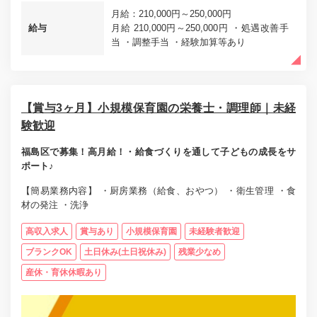
月給：210,000円～250,000円
給与
月給 210,000円～250,000円 ・処遇改善手
当 ・調整手当 ・経験加算等あり
【賞与3ヶ月】小規模保育園の栄養士・調理師｜未経
験歓迎
福島区で募集！高月給！・給食づくりを通して子どもの成長をサ
ポート♪
【簡易業務内容】 ・厨房業務（給食、おやつ） ・衛生管理 ・食
材の発注 ・洗浄
高収入求人
賞与あり
小規模保育園
未経験者歓迎
ブランクOK
土日休み(土日祝休み)
残業少なめ
産休・育休休暇あり