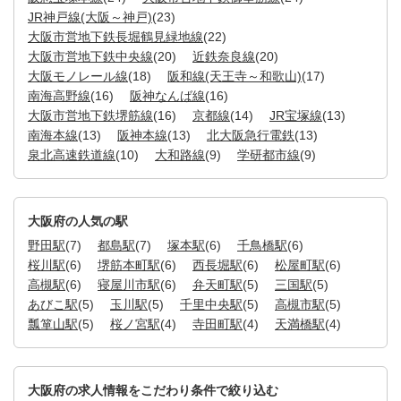
JR神戸線(大阪～神戸)
(23)
大阪市営地下鉄長堀鶴見緑地線
(22)
大阪市営地下鉄中央線
(20)
近鉄奈良線
(20)
大阪モノレール線
(18)
阪和線(天王寺～和歌山)
(17)
南海高野線
(16)
阪神なんば線
(16)
大阪市営地下鉄堺筋線
(16)
京都線
(14)
JR宝塚線
(13)
南海本線
(13)
阪神本線
(13)
北大阪急行電鉄
(13)
泉北高速鉄道線
(10)
大和路線
(9)
学研都市線
(9)
大阪府の人気の駅
野田駅
(7)
都島駅
(7)
塚本駅
(6)
千鳥橋駅
(6)
桜川駅
(6)
堺筋本町駅
(6)
西長堀駅
(6)
松屋町駅
(6)
高槻駅
(6)
寝屋川市駅
(6)
弁天町駅
(5)
三国駅
(5)
あびこ駅
(5)
玉川駅
(5)
千里中央駅
(5)
高槻市駅
(5)
瓢箪山駅
(5)
桜ノ宮駅
(4)
寺田町駅
(4)
天満橋駅
(4)
大阪府の求人情報をこだわり条件で絞り込む