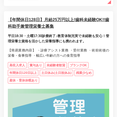
【年間休日128日】月給25万円以上!歯科未経験OK!!歯
科助手兼管理栄養士募集
平日18:30・土曜17:30診療終了♪教育体制充実で未経験も安心！管
理栄養士資格を活かした栄養指導にも携われます。
【簡易業務内容】 ・診療アシスト業務 ・受付業務 ・術前術後の
栄養・食事指導 ・幅広い年齢の方への食育指導
高収入求人
賞与あり
未経験者歓迎
ブランクOK
年間休日120日以上
土日休み(土日祝休み)
残業少なめ
産休・育休休暇あり