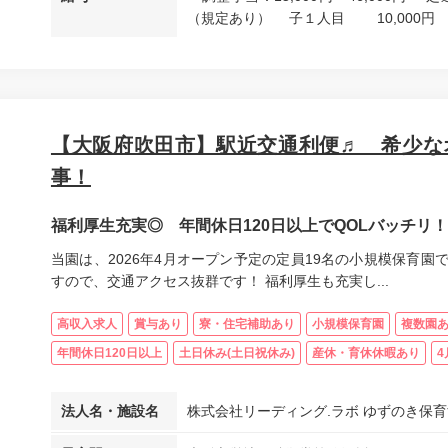
（規定あり） 子１人目 10,000円 子
【大阪府吹田市】駅近交通利便♬ 希少な
事！
福利厚生充実◎ 年間休日120日以上でQOLバッチリ！
当園は、2026年4月オープン予定の定員19名の小規模保育園
すので、交通アクセス抜群です！ 福利厚生も充実し...
高収入求人
賞与あり
寮・住宅補助あり
小規模保育園
複数園
年間休日120日以上
土日休み(土日祝休み)
産休・育休休暇あり
4
法人名・施設名
株式会社リーディング.ラボ ゆずのき保