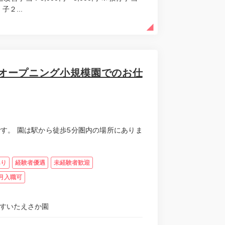
２...
オープニング小規模園でのお仕
です。 園は駅から徒歩5分圏内の場所にありま
あり
経験者優遇
未経験者歓迎
月入職可
育すいたえさか園