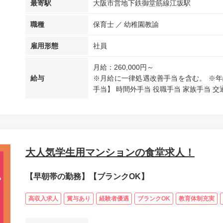
最寄駅
大阪市営地下鉄御堂筋線江坂駅
職種
保育士
幼稚園教諭
雇用形態
社員
月給：260,000円～
給与
※月給に一律処遇改善手当を含む。 ※年
手当】 時間外手当 役職手当 家族手当 交通
大人気学生用マンションの食堂求人！
【早朝帯の勤務】【ブランクOK】
高収入求人
賞与あり
経験者優遇
ブランクOK
教育体制充実