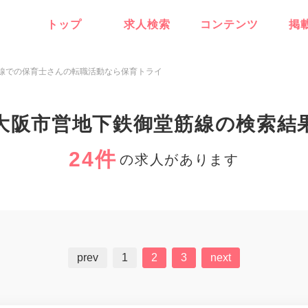
トップ
求人検索
コンテンツ
掲
線での保育士さんの転職活動なら保育トライ
大阪市営地下鉄御堂筋線の検索結
24件
の求人があります
prev
1
2
3
next