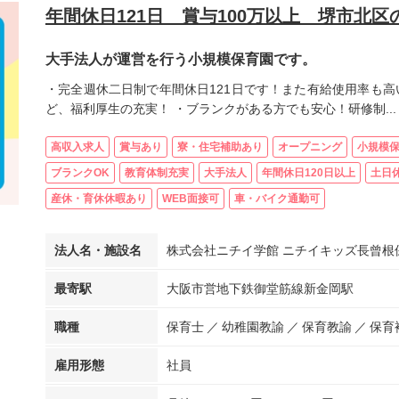
年間休日121日 賞与100万以上 堺市北
大手法人が運営を行う小規模保育園です。
・完全週休二日制で年間休日121日です！また有給使用率も高
ど、福利厚生の充実！ ・ブランクがある方でも安心！研修制...
高収入求人
賞与あり
寮・住宅補助あり
オープニング
小規模
ブランクOK
教育体制充実
大手法人
年間休日120日以上
土日休
産休・育休休暇あり
WEB面接可
車・バイク通勤可
法人名・施設名
株式会社ニチイ学館 ニチイキッズ長曾根
最寄駅
大阪市営地下鉄御堂筋線新金岡駅
職種
保育士
幼稚園教諭
保育教諭
保育
雇用形態
社員