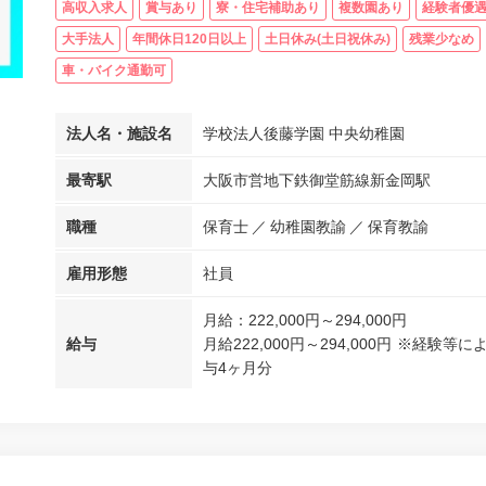
高収入求人
賞与あり
寮・住宅補助あり
複数園あり
経験者優
大手法人
年間休日120日以上
土日休み(土日祝休み)
残業少なめ
車・バイク通勤可
法人名・施設名
学校法人後藤学園 中央幼稚園
最寄駅
大阪市営地下鉄御堂筋線新金岡駅
職種
保育士
幼稚園教諭
保育教諭
雇用形態
社員
月給：222,000円～294,000円
給与
月給222,000円～294,000円 ※経
与4ヶ月分