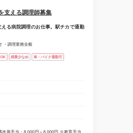
を支える調理師募集
支える病院調理のお仕事。駅チカで通勤
け ・調理業務全般
OK
残業少なめ
車・バイク通勤可
処遇改善手当：8,000円～8,000円 ※教育手当