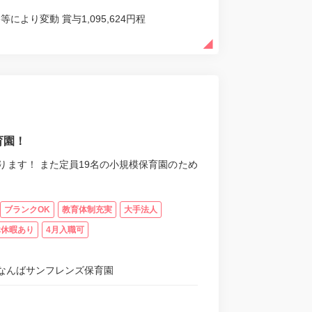
格等により変動 賞与1,095,624円程
育園！
ます！ また定員19名の小規模保育園のため
ブランクOK
教育体制充実
大手法人
休休暇あり
4月入職可
なんばサンフレンズ保育園