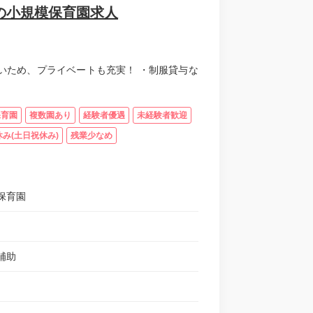
区の小規模保育園求人
いため、プライベートも充実！ ・制服貸与な
保育園
複数園あり
経験者優遇
未経験者歓迎
み(土日祝休み)
残業少なめ
保育園
補助