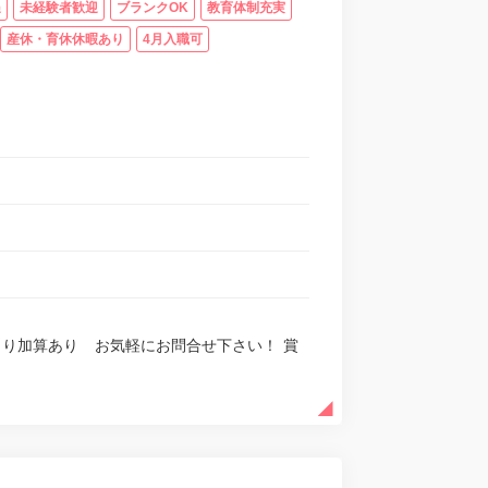
遇
未経験者歓迎
ブランクOK
教育体制充実
産休・育休休暇あり
4月入職可
験等により加算あり お気軽にお問合せ下さい！ 賞