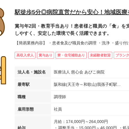
駅徒歩5分◎病院直営だから安心！地域医療
賞与年2回・教育手当あり！患者様と職員の「食」を
しやすく、安定した環境で長く活躍できます。
【簡易業務内容】 ・患者食及び職員食の調理 ・洗浄 ・盛り付
高収入求人
賞与あり
寮・住宅補助あり
未経験者歓迎
ブランク
法人名・施設名
医療法人 慈心会 あびこ病院
最寄駅
阪和線(天王寺～和歌山)我孫子町駅...
職種
調理師
雇用形態
社員
月給：174,000円～264,000円
給与
・調整手当：15,000円～46,000円 ・