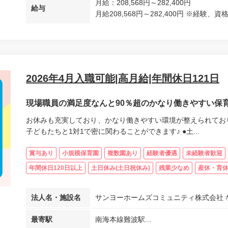
月給：208,568円～282,400円
給与
月給208,568円～282,400円 ※経験、資
2026年4月入職可能|高月給|年間休日121日
現場職員の満足度なんと90％超のかなり働きやすい保
お休みも充実しており、かなり働きやすい環境が整えられており
子どもたちと1対1で密に関わることができます♪ ●土...
賞与あり
小規模保育園
複数園あり
経験者優遇
未経験者歓迎
年間休日120日以上
土日休み(土日祝休み)
残業少なめ
産休・育
法人名・施設名
サンヨーホームズコミュニティ株式会社 
最寄駅
南海本線難波駅...