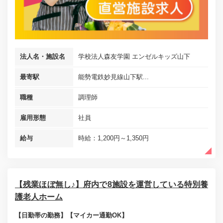
法人名・施設名
学校法人森友学園 エンゼルキッズ山下
最寄駅
能勢電鉄妙見線山下駅...
職種
調理師
雇用形態
社員
給与
時給：1,200円～1,350円
【残業ほぼ無し♪】府内で8施設を運営している特別養
護老人ホーム
【日勤帯の勤務】【マイカー通勤OK】