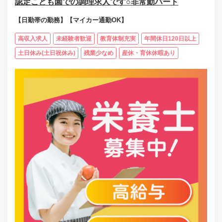
認定こども園での調理求人です○非常勤パート
【日勤帯の勤務】【マイカー通勤OK】
高収入求人
未経験者歓迎
教育体制充実
年間休日120日以上
土日休み(土日祝休み)
残業少なめ
産休・育休休暇あり