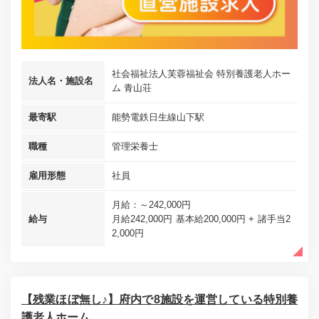
社会福祉法人芙蓉福祉会 特別養護老人ホー
法人名・施設名
ム 青山荘
最寄駅
能勢電鉄日生線山下駅
職種
管理栄養士
雇用形態
社員
月給：～242,000円
給与
月給242,000円 基本給200,000円 + 諸手当2
2,000円
【残業ほぼ無し♪】府内で8施設を運営している特別養
護老人ホーム