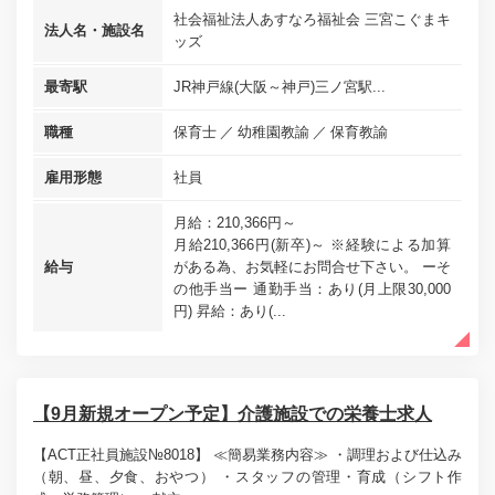
社会福祉法人あすなろ福祉会 三宮こぐまキ
法人名・施設名
ッズ
最寄駅
JR神戸線(大阪～神戸)三ノ宮駅...
職種
保育士
幼稚園教諭
保育教諭
雇用形態
社員
月給：210,366円～
月給210,366円(新卒)～ ※経験による加算
給与
がある為、お気軽にお問合せ下さい。 ーそ
の他手当ー 通勤手当：あり(月上限30,000
円) 昇給：あり(...
【9月新規オープン予定】介護施設での栄養士求人
【ACT正社員施設№8018】 ≪簡易業務内容≫ ・調理および仕込み
（朝、昼、夕食、おやつ） ・スタッフの管理・育成（シフト作