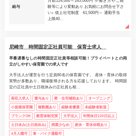
月給224,000～283,000円 ※働き方やご経
給与
験等により変動あり お気軽にお問合せ下さ
い♪ 借上社宅制度 61,500円～ 通勤手当
上限40...
尼崎市 時間固定正社員可能 保育士求人
早番遅番なしの時間固定正社員等相談可能！プライベートとの両
立がしやすい保育園での求人です
大手法人が運営を行う定員80名の保育園です。 産休・育休の取得
実勢が多数あり、職場復帰される方を応援しております。 時間固
定の正社員や土日祝休みの正社員も相...
高収入求人
賞与あり
寮・住宅補助あり
オープニング
小規模保育園
複数園あり
経験者優遇
未経験者歓迎
ブランクOK
教育体制充実
大手法人
年間休日120日以上
土日休み(土日祝休み)
残業少なめ
産休・育休休暇あり
4月入職可
車・バイク通勤可