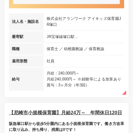
株式会社アランワーク アイキッズ保育園J
法人名・施設名
R塚口
最寄駅
JR宝塚線塚口駅...
職種
保育士
幼稚園教諭
保育教諭
雇用形態
社員
月給：240,000円～
給与
月給240,000円～ ※経験等による加算あり
賞与：3ヶ月分（年3回）
【尼崎市小規模保育園】月給24万～ 年間休日120日
阪急塚口駅から徒歩5分圏内にある小規模保育園です。働き方改革
に取り込み、持ち帰り、残業は0です！