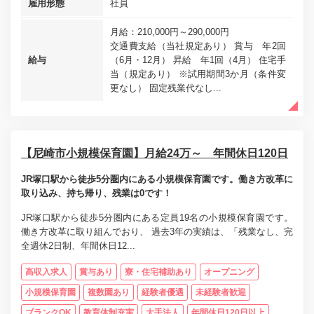
雇用形態
社員
月給：210,000円～290,000円
交通費支給（当社規定あり） 賞与 年2回
給与
（6月・12月） 昇給 年1回（4月） 住宅手
当（規定あり） ※試用期間3か月（条件変
更なし） 固定残業代なし...
【尼崎市小規模保育園】月給24万～ 年間休日120日
JR塚口駅から徒歩5分圏内にある小規模保育園です。働き方改革に
取り込み、持ち帰り、残業は0です！
JR塚口駅から徒歩5分圏内にある定員19名の小規模保育園です。
働き方改革に取り組んでおり、 過去3年の実績は、「残業なし、完
全週休2日制、年間休日12...
高収入求人
賞与あり
寮・住宅補助あり
オープニング
小規模保育園
複数園あり
経験者優遇
未経験者歓迎
ブランクOK
教育体制充実
大手法人
年間休日120日以上