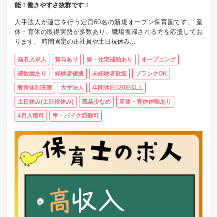
能！働きやすさ抜群です！
大手法人が運営を行う定員60名の新規オープン保育園です。 産
休・育休の取得実勢が多数あり、職場復帰される方を応援してお
ります。 時間固定の正社員や土日祝休み...
高収入求人
賞与あり
寮・住宅補助あり
オープニング
複数園あり
経験者優遇
未経験者歓迎
ブランクOK
教育体制充実
大手法人
年間休日120日以上
土日休み(土日祝休み)
残業少なめ
産休・育休休暇あり
4月入職可
車・バイク通勤可