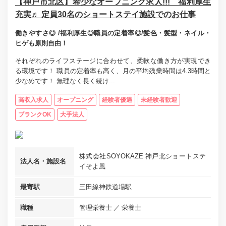
【神戸市北区】希少なオープニング求人!!! 福利厚生
充実♬ 定員30名のショートステイ施設でのお仕事
働きやすさ◎ /福利厚生◎職員の定着率◎/髪色・髪型・ネイル・
ヒゲも原則自由！
それぞれのライフステージに合わせて、柔軟な働き方が実現でき
る環境です！ 職員の定着率も高く、月の平均残業時間は4.3時間と
少なめです！ 無理なく長く続け...
高収入求人
オープニング
経験者優遇
未経験者歓迎
ブランクOK
大手法人
株式会社SOYOKAZE 神戸北ショートステ
法人名・施設名
イそよ風
最寄駅
三田線神鉄道場駅
職種
管理栄養士
栄養士