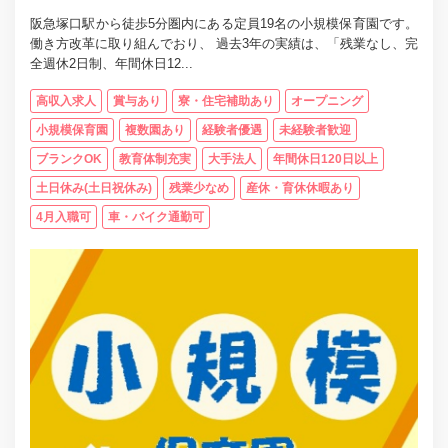
阪急塚口駅から徒歩5分圏内にある定員19名の小規模保育園です。
働き方改革に取り組んでおり、 過去3年の実績は、「残業なし、完
全週休2日制、年間休日12...
高収入求人
賞与あり
寮・住宅補助あり
オープニング
小規模保育園
複数園あり
経験者優遇
未経験者歓迎
ブランクOK
教育体制充実
大手法人
年間休日120日以上
土日休み(土日祝休み)
残業少なめ
産休・育休休暇あり
4月入職可
車・バイク通勤可