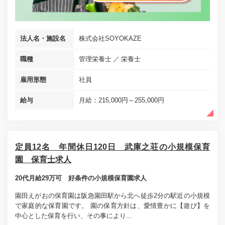
法人名・施設名
株式会社SOYOKAZE
職種
管理栄養士
栄養士
雇用形態
社員
給与
月給：215,000円～255,000円
定員12名 年間休日120日 武庫之荘の小規模保育
園 保育士求人
20代月給29万可 好条件の小規模保育園求人
園田えがおの保育園は阪急園田駅から北へ徒歩2分の駅近の小規模
で家庭的な保育園です。 園の保育方針は、愛情豊かに【遊び】を
中心とした保育を行い、その事により...