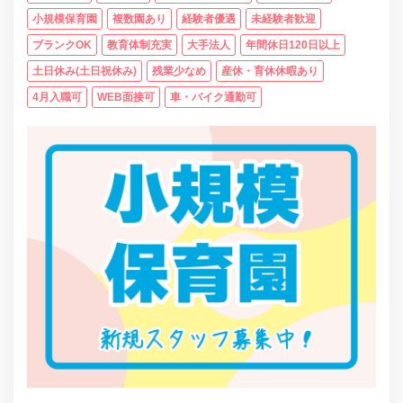
小規模保育園
複数園あり
経験者優遇
未経験者歓迎
ブランクOK
教育体制充実
大手法人
年間休日120日以上
土日休み(土日祝休み)
残業少なめ
産休・育休休暇あり
4月入職可
WEB面接可
車・バイク通勤可