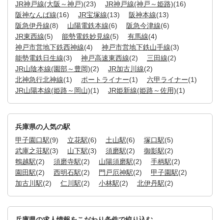
JR神戸線(大阪～神戸)
(23)
JR神戸線(神戸～姫路)
(16)
阪神なんば線
(16)
JR宝塚線
(13)
阪神本線
(13)
阪急伊丹線
(8)
山陽電鉄本線
(6)
阪急今津線
(6)
JR東西線
(5)
能勢電鉄妙見線
(5)
有馬線
(4)
神戸市営地下鉄西神線
(4)
神戸市営地下鉄山手線
(3)
能勢電鉄日生線
(3)
神戸高速東西線
(2)
三田線
(2)
JR山陰本線(園部～豊岡)
(2)
JR加古川線
(2)
北神急行北神線
(1)
ポートライナー
(1)
六甲ライナー
(1)
JR山陽本線(姫路～岡山)
(1)
JR姫新線(姫路～佐用)
(1)
兵庫県の人気の駅
甲子園口駅
(9)
立花駅
(6)
土山駅
(6)
塚口駅
(5)
武庫之荘駅
(3)
山下駅
(3)
須磨駅
(2)
御影駅
(2)
鵯越駅
(2)
須磨寺駅
(2)
山陽須磨駅
(2)
手柄駅
(2)
園田駅
(2)
西明石駅
(2)
門戸厄神駅
(2)
甲子園駅
(2)
加古川駅
(2)
仁川駅
(2)
小林駅
(2)
北伊丹駅
(2)
兵庫県の求人情報をこだわり条件で絞り込む