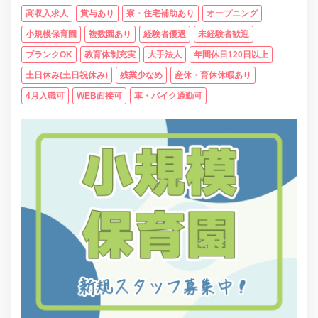
高収入求人
賞与あり
寮・住宅補助あり
オープニング
小規模保育園
複数園あり
経験者優遇
未経験者歓迎
ブランクOK
教育体制充実
大手法人
年間休日120日以上
土日休み(土日祝休み)
残業少なめ
産休・育休休暇あり
4月入職可
WEB面接可
車・バイク通勤可