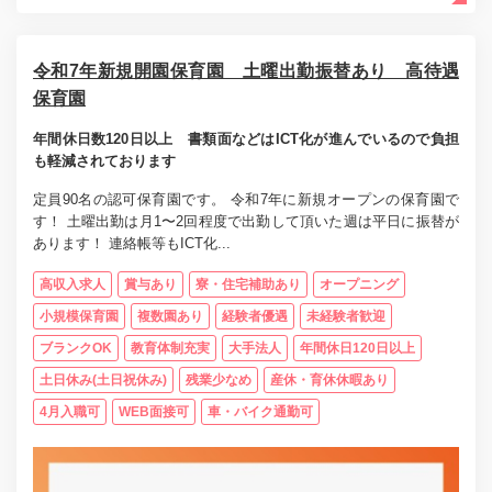
令和7年新規開園保育園 土曜出勤振替あり 高待遇
保育園
年間休日数120日以上 書類面などはICT化が進んでいるので負担
も軽減されております
定員90名の認可保育園です。 令和7年に新規オープンの保育園で
す！ 土曜出勤は月1〜2回程度で出勤して頂いた週は平日に振替が
あります！ 連絡帳等もICT化...
高収入求人
賞与あり
寮・住宅補助あり
オープニング
小規模保育園
複数園あり
経験者優遇
未経験者歓迎
ブランクOK
教育体制充実
大手法人
年間休日120日以上
土日休み(土日祝休み)
残業少なめ
産休・育休休暇あり
4月入職可
WEB面接可
車・バイク通勤可