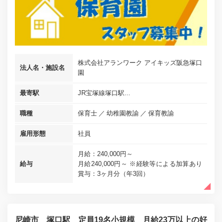
株式会社アランワーク アイキッズ阪急塚口
法人名・施設名
園
最寄駅
JR宝塚線塚口駅...
職種
保育士
幼稚園教諭
保育教諭
雇用形態
社員
月給：240,000円～
給与
月給240,000円～ ※経験等による加算あり
賞与：3ヶ月分（年3回）
尼崎市 塚口駅 定員19名小規模 月給23万以上の好