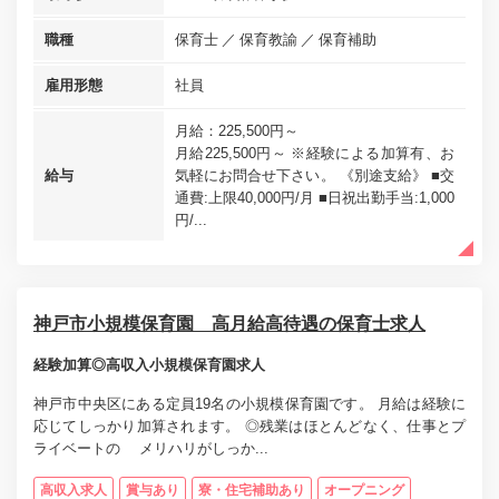
職種
保育士
保育教諭
保育補助
雇用形態
社員
月給：225,500円～
月給225,500円～ ※経験による加算有、お
給与
気軽にお問合せ下さい。 《別途支給》 ■交
通費:上限40,000円/月 ■日祝出勤手当:1,000
円/...
神戸市小規模保育園 高月給高待遇の保育士求人
経験加算◎高収入小規模保育園求人
神戸市中央区にある定員19名の小規模保育園です。 月給は経験に
応じてしっかり加算されます。 ◎残業はほとんどなく、仕事とプ
ライベートの メリハリがしっか...
高収入求人
賞与あり
寮・住宅補助あり
オープニング