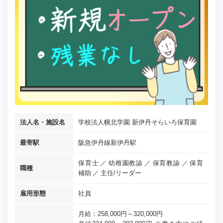
法人名・施設名
学校法人幌北学園 新伊丹そらいろ保育園
最寄駅
阪急伊丹線新伊丹駅
保育士
幼稚園教諭
保育教諭
保育
職種
補助
主任/リーダー
雇用形態
社員
月給：258,000円～320,000円