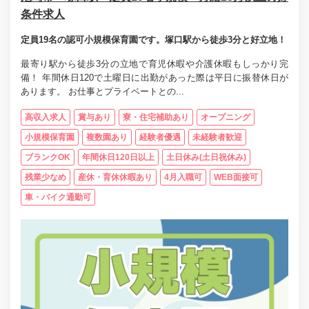
条件求人
定員19名の認可小規模保育園です。塚口駅から徒歩3分と好立地！
最寄り駅から徒歩3分の立地で育児休暇や介護休暇もしっかり完
備！ 年間休日120で土曜日に出勤があった際は平日に振替休日が
あります。 お仕事とプライベートとの...
高収入求人
賞与あり
寮・住宅補助あり
オープニング
小規模保育園
複数園あり
経験者優遇
未経験者歓迎
ブランクOK
年間休日120日以上
土日休み(土日祝休み)
残業少なめ
産休・育休休暇あり
4月入職可
WEB面接可
車・バイク通勤可