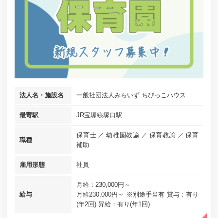
法人名・施設名
一般社団法人みらいず ちびっこハウス
最寄駅
JR宝塚線塚口駅...
保育士
幼稚園教諭
保育教諭
保育
職種
補助
雇用形態
社員
月給：230,000円～
給与
月給230,000円～ ※別途手当有 賞与：有り
(年2回) 昇給：有り(年1回)