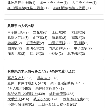
北神急行北神線
(1)
ポートライナー
(1)
六甲ライナー
(1)
JR山陽本線(姫路～岡山)
(1)
JR姫新線(姫路～佐用)
(1)
兵庫県の人気の駅
甲子園口駅
(9)
立花駅
(6)
土山駅
(6)
塚口駅
(5)
武庫之荘駅
(3)
山下駅
(3)
須磨駅
(2)
御影駅
(2)
鵯越駅
(2)
須磨寺駅
(2)
山陽須磨駅
(2)
手柄駅
(2)
園田駅
(2)
西明石駅
(2)
門戸厄神駅
(2)
甲子園駅
(2)
加古川駅
(2)
仁川駅
(2)
小林駅
(2)
北伊丹駅
(2)
兵庫県の求人情報をこだわり条件で絞り込む
高収入求人
(593)
賞与あり
(578)
産休・育休休暇あり
(473)
寮・住宅補助あり
(457)
4月入職可
(453)
未経験者歓迎
(448)
年間休日120日以上
(439)
経験者優遇
(433)
大手法人
(416)
残業少なめ
(174)
教育体制充実
(92)
小規模保育園
(81)
土日休み(土日祝休み)
(81)