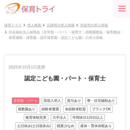
保育トライ
求人検索
兵庫県の求人情報
丹波市の求人情報
社会福祉法人柏翔会（非常勤・パート・保育士・幼稚園教諭・保育教諭・
保育補助・保育園・認可保育園・認定こども園）の求人情報
2025年10月1日更新
認定こども園・パート・保育士
非常勤・パート
高収入求人
賞与あり
寮・住宅補助あり
複数園あり
経験者優遇
未経験者歓迎
ブランクOK
教育体制充実
大手法人
年間休日120日以上
土日休み(土日祝休み)
残業少なめ
産休・育休休暇あり