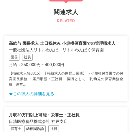
関連求人
RELATED
高給与 園長求人 土日祝休み 小規模保育園での管理職求人
一般社団法人リトルわんぱ リトルわんぱく保育園
園長
社員
月給：250,000円～400,000円
【掲載求人№3815】 【掲載求人の保育士業務】 ・小規模保育園での保
育園長業務 ・雇用形態：正社員 ・園長として、乳幼児の保育業務全
般、運営...
★この求人の詳細を見る
月収30万円以上可能・栄養士・正社員
日清医療食品株式会社 神戸支店
保育士
幼稚園教諭
社員