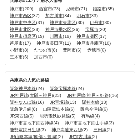
兵庫県のエリア別求人情報
神戸市
(209)
西宮市
(73)
尼崎市
(71)
姫路市
(55)
神戸市西区
(37)
加古川市
(34)
明石市
(33)
神戸市中央区
(31)
神戸市東灘区
(30)
伊丹市
(30)
神戸市北区
(28)
神戸市垂水区
(26)
宝塚市
(20)
神戸市須磨区
(19)
川西市
(19)
神戸市灘区
(17)
芦屋市
(17)
神戸市長田区
(11)
神戸市兵庫区
(10)
小野市
(8)
たつの市
(8)
豊岡市
(6)
赤穂市
(6)
三木市
(6)
加西市
(6)
兵庫県の人気の路線
阪急神戸本線
(24)
阪急宝塚本線
(24)
JR神戸線(大阪～神戸)
(23)
JR神戸線(神戸～姫路)
(16)
阪神なんば線
(16)
JR宝塚線
(13)
阪神本線
(13)
阪急伊丹線
(8)
山陽電鉄本線
(6)
阪急今津線
(6)
JR東西線
(5)
能勢電鉄妙見線
(5)
有馬線
(4)
神戸市営地下鉄西神線
(4)
神戸市営地下鉄山手線
(3)
能勢電鉄日生線
(3)
神戸高速東西線
(2)
三田線
(2)
JR山陰本線(園部～豊岡)
(2)
JR加古川線
(2)