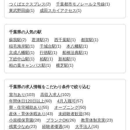
つくばエクスプレス
(2)
千葉都市モノレール２号線
(1)
東武野田線
(1)
成田スカイアクセス
(1)
千葉県の人気の駅
蘇我駅
(2)
君津駅
(2)
西千葉駅
(1)
都賀駅
(1)
稲毛海岸駅
(1)
千城台駅
(1)
本八幡駅
(1)
京成八幡駅
(1)
行徳駅
(1)
船橋法典駅
(1)
下総中山駅
(1)
柏駅
(1)
新柏駅
(1)
柏の葉キャンパス駅
(1)
横芝駅
(1)
千葉県の求人情報をこだわり条件で絞り込む
賞与あり
(103)
高収入求人
(102)
年間休日120日以上
(60)
4月入職可
(57)
寮・住宅補助あり
(55)
オープニング
(50)
産休・育休休暇あり
(43)
未経験者歓迎
(36)
小規模保育園
(28)
ブランクOK
(26)
教育体制充実
(23)
残業少なめ
(23)
経験者優遇
(16)
大手法人
(16)