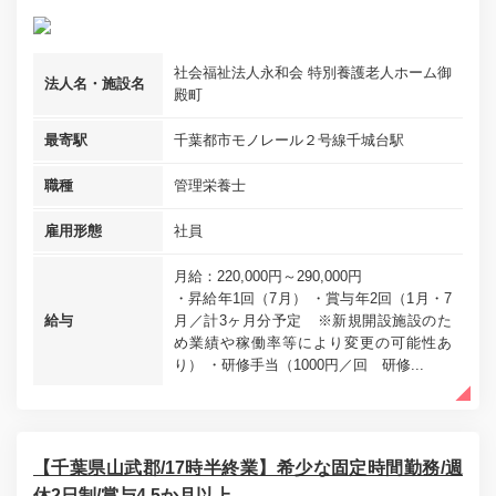
社会福祉法人永和会 特別養護老人ホーム御
法人名・施設名
殿町
最寄駅
千葉都市モノレール２号線千城台駅
職種
管理栄養士
雇用形態
社員
月給：220,000円～290,000円
・昇給年1回（7月） ・賞与年2回（1月・7
給与
月／計3ヶ月分予定 ※新規開設施設のた
め業績や稼働率等により変更の可能性あ
り） ・研修手当（1000円／回 研修...
【千葉県山武郡/17時半終業】希少な固定時間勤務/週
休2日制/賞与4.5か月以上