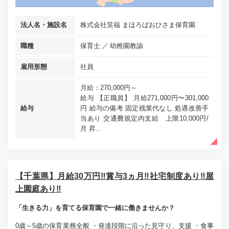
法人名・施設名
株式会社笑福 まほろばおひさま保育園
職種
保育士
幼稚園教諭
雇用形態
社員
月給：270,000円～
給与 【正職員】 月給271,000円〜301,000
給与
円 給与の備考 固定残業代なし 処遇改善手
当あり 交通費規定内支給 上限10,000円/
月 昇...
【千葉県】月給30万円‼賞与3ヵ月‼社宅制度あり‼屋
上園庭あり‼
「生きる力」を育てる保育園で一緒に働きませんか？
0歳～5歳の保育業務全般 ・発達段階に沿った見守り、支援 ・食事