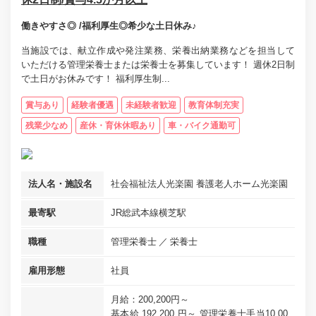
働きやすさ◎ /福利厚生◎希少な土日休み♪
当施設では、献立作成や発注業務、栄養出納業務などを担当して
いただける管理栄養士または栄養士を募集しています！ 週休2日制
で土日がお休みです！ 福利厚生制...
賞与あり
経験者優遇
未経験者歓迎
教育体制充実
残業少なめ
産休・育休休暇あり
車・バイク通勤可
法人名・施設名
社会福祉法人光楽園 養護老人ホーム光楽園
最寄駅
JR総武本線横芝駅
職種
管理栄養士
栄養士
雇用形態
社員
月給：200,200円～
基本給 192,200 円～ 管理栄養士手当10,00