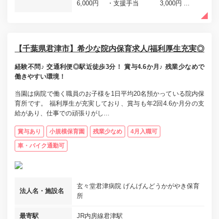
6,000円 ・支援手当 3,000円 ...
【千葉県君津市】希少な院内保育求人/福利厚生充実◎
経験不問♪ 交通利便◎駅近徒歩3分！ 賞与4.6か月♪ 残業少なめで
働きやすい環境！
当園は病院で働く職員のお子様を1日平均20名預かっている院内保
育所です。 福利厚生が充実しており、賞与も年2回4.6か月分の支
給があり、仕事での頑張りがし...
賞与あり
小規模保育園
残業少なめ
4月入職可
車・バイク通勤可
玄々堂君津病院 げんげんどうかがやき保育
法人名・施設名
所
最寄駅
JR内房線君津駅