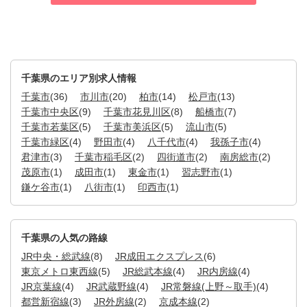
千葉県のエリア別求人情報
千葉市
(36)
市川市
(20)
柏市
(14)
松戸市
(13)
千葉市中央区
(9)
千葉市花見川区
(8)
船橋市
(7)
千葉市若葉区
(5)
千葉市美浜区
(5)
流山市
(5)
千葉市緑区
(4)
野田市
(4)
八千代市
(4)
我孫子市
(4)
君津市
(3)
千葉市稲毛区
(2)
四街道市
(2)
南房総市
(2)
茂原市
(1)
成田市
(1)
東金市
(1)
習志野市
(1)
鎌ケ谷市
(1)
八街市
(1)
印西市
(1)
千葉県の人気の路線
JR中央・総武線
(8)
JR成田エクスプレス
(6)
東京メトロ東西線
(5)
JR総武本線
(4)
JR内房線
(4)
JR京葉線
(4)
JR武蔵野線
(4)
JR常磐線(上野～取手)
(4)
都営新宿線
(3)
JR外房線
(2)
京成本線
(2)