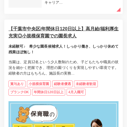
キャリア...
【千葉市中央区/年間休日120日以上】高月給/福利厚生
充実◎小規模保育園での園長求人
未経験可♪ 希少な園長候補求人！しっかり働き、しっかり休めて
残業ほぼ無し！
当園は、定員12名という少人数制のため、子どもたちや職員の状
況を細かく把握でき、理想の園づくりを実現しやすい環境です。
経験者の方はもちろん、施設長の実務...
賞与あり
小規模保育園
経験者優遇
未経験者歓迎
ブランクOK
年間休日120日以上
4月入職可