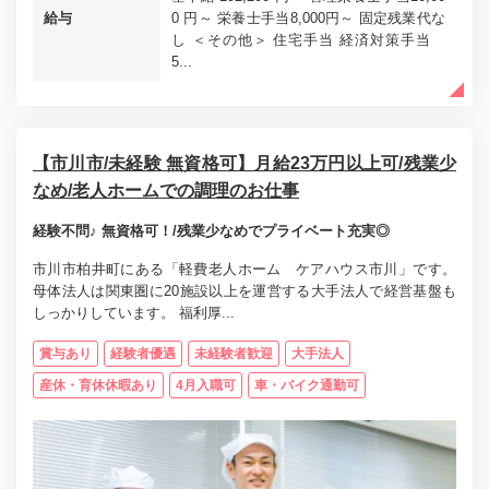
給与
0 円～ 栄養士手当8,000円～ 固定残業代な
し ＜その他＞ 住宅手当 経済対策手当
5...
【市川市/未経験 無資格可】月給23万円以上可/残業少
なめ/老人ホームでの調理のお仕事
経験不問♪ 無資格可！/残業少なめでプライベート充実◎
市川市柏井町にある「軽費老人ホーム ケアハウス市川」です。
母体法人は関東圏に20施設以上を運営する大手法人で経営基盤も
しっかりしています。 福利厚...
賞与あり
経験者優遇
未経験者歓迎
大手法人
産休・育休休暇あり
4月入職可
車・バイク通勤可