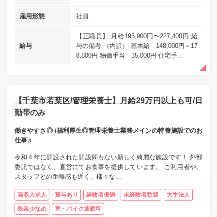
雇用形態
社員
【正職員】 月給195,900円〜227,400円 給
給与
与の備考 （内訳） 基本給 148,000円～17
8,800円 物価手当 35,000円 住宅手...
【千葉市若葉区/管理栄養士】月給29万円以上も可/日
勤帯のみ
働きやすさ◎ /福利厚生◎管理栄養士業務メインの特養施設でのお
仕事♬
令和４年に開設された開設間もない新しく綺麗な施設です！ 外部
委託ではなく、直営にてお食事を提供しています。 ご利用者や、
スタッフとの距離感も近く、様々な...
高収入求人
賞与あり
経験者優遇
未経験者歓迎
大手法人
残業少なめ
車・バイク通勤可