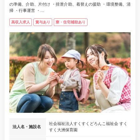
の準備、介助、片付け ・排泄介助、着替えの援助 ・環境整備、清
掃 ・行事運営 ・...
高収入求人
賞与あり
寮・住宅補助あり
社会福祉法人すくすくどろんこ福祉会 すく
法人名・施設名
すく大洲保育園