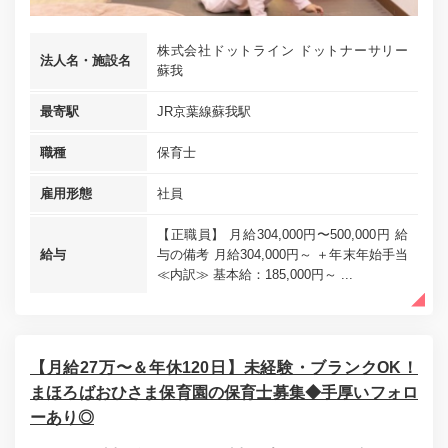
株式会社ドットライン ドットナーサリー
法人名・施設名
蘇我
最寄駅
JR京葉線蘇我駅
職種
保育士
雇用形態
社員
【正職員】 月給304,000円〜500,000円 給
給与
与の備考 月給304,000円～ ＋年末年始手当
≪内訳≫ 基本給：185,000円～ ...
【月給27万〜＆年休120日】未経験・ブランクOK！
まほろばおひさま保育園の保育士募集◆手厚いフォロ
ーあり◎