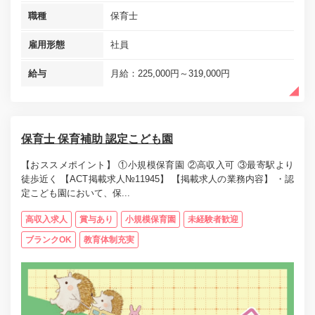
職種
保育士
雇用形態
社員
給与
月給：225,000円～319,000円
保育士 保育補助 認定こども園
【おススメポイント】 ①小規模保育園 ②高収入可 ③最寄駅より
徒歩近く 【ACT掲載求人№11945】 【掲載求人の業務内容】 ・認
定こども園において、保...
高収入求人
賞与あり
小規模保育園
未経験者歓迎
ブランクOK
教育体制充実