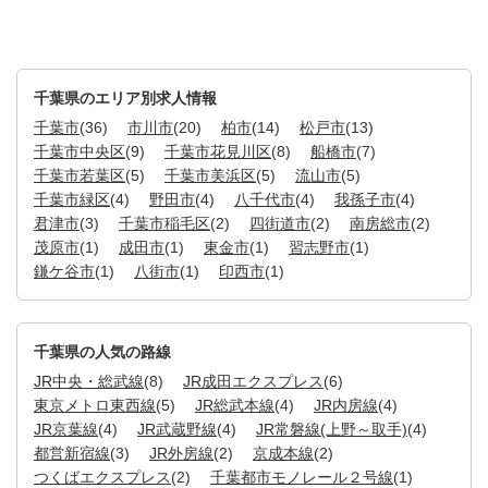
千葉県のエリア別求人情報
千葉市
(36)
市川市
(20)
柏市
(14)
松戸市
(13)
千葉市中央区
(9)
千葉市花見川区
(8)
船橋市
(7)
千葉市若葉区
(5)
千葉市美浜区
(5)
流山市
(5)
千葉市緑区
(4)
野田市
(4)
八千代市
(4)
我孫子市
(4)
君津市
(3)
千葉市稲毛区
(2)
四街道市
(2)
南房総市
(2)
茂原市
(1)
成田市
(1)
東金市
(1)
習志野市
(1)
鎌ケ谷市
(1)
八街市
(1)
印西市
(1)
千葉県の人気の路線
JR中央・総武線
(8)
JR成田エクスプレス
(6)
東京メトロ東西線
(5)
JR総武本線
(4)
JR内房線
(4)
JR京葉線
(4)
JR武蔵野線
(4)
JR常磐線(上野～取手)
(4)
都営新宿線
(3)
JR外房線
(2)
京成本線
(2)
つくばエクスプレス
(2)
千葉都市モノレール２号線
(1)