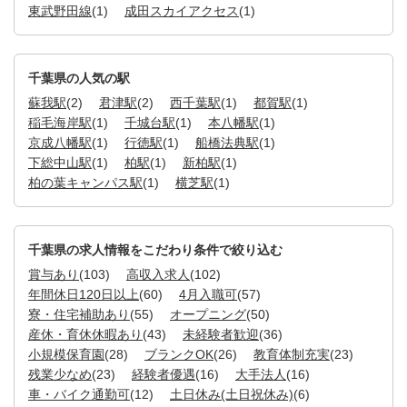
東武野田線
(1)
成田スカイアクセス
(1)
千葉県の人気の駅
蘇我駅
(2)
君津駅
(2)
西千葉駅
(1)
都賀駅
(1)
稲毛海岸駅
(1)
千城台駅
(1)
本八幡駅
(1)
京成八幡駅
(1)
行徳駅
(1)
船橋法典駅
(1)
下総中山駅
(1)
柏駅
(1)
新柏駅
(1)
柏の葉キャンパス駅
(1)
横芝駅
(1)
千葉県の求人情報をこだわり条件で絞り込む
賞与あり
(103)
高収入求人
(102)
年間休日120日以上
(60)
4月入職可
(57)
寮・住宅補助あり
(55)
オープニング
(50)
産休・育休休暇あり
(43)
未経験者歓迎
(36)
小規模保育園
(28)
ブランクOK
(26)
教育体制充実
(23)
残業少なめ
(23)
経験者優遇
(16)
大手法人
(16)
車・バイク通勤可
(12)
土日休み(土日祝休み)
(6)