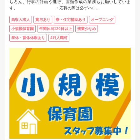
ちろん、行事の計画や進行、書類作成の業務もお願いしていま
す。 ・応募の際は必ずハロ...
高収入求人
賞与あり
寮・住宅補助あり
オープニング
小規模保育園
年間休日120日以上
残業少なめ
産休・育休休暇あり
4月入職可