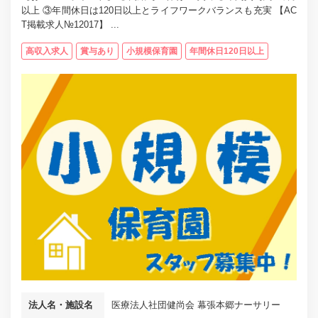
以上 ③年間休日は120日以上とライフワークバランスも充実 【AC
T掲載求人№12017】 ...
高収入求人
賞与あり
小規模保育園
年間休日120日以上
法人名・施設名
医療法人社団健尚会 幕張本郷ナーサリー