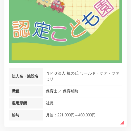
ＮＰＯ法人 虹の丘 ワールド・ケア・ファ
法人名・施設名
ミリー
職種
保育士
保育補助
雇用形態
社員
給与
月給：221,000円～460,000円