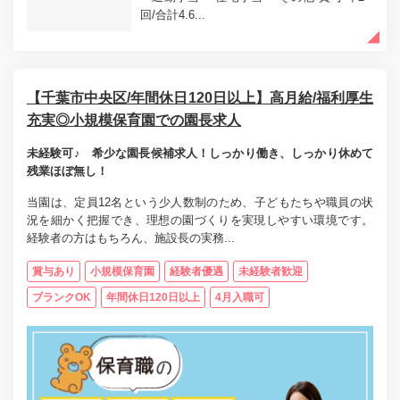
回/合計4.6...
【千葉市中央区/年間休日120日以上】高月給/福利厚生
充実◎小規模保育園での園長求人
未経験可♪ 希少な園長候補求人！しっかり働き、しっかり休めて
残業ほぼ無し！
当園は、定員12名という少人数制のため、子どもたちや職員の状
況を細かく把握でき、理想の園づくりを実現しやすい環境です。
経験者の方はもちろん、施設長の実務...
賞与あり
小規模保育園
経験者優遇
未経験者歓迎
ブランクOK
年間休日120日以上
4月入職可