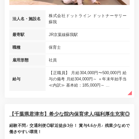
株式会社ドットライン ドットナーサリー
法人名・施設名
蘇我
最寄駅
JR京葉線蘇我駅
職種
保育士
雇用形態
社員
【正職員】 月給304,000円〜500,000円 給
給与
与の備考 月給304,000円～ ＋年末年始手当
≪内訳≫ 基本給：185,000円～ ...
【千葉県君津市】希少な院内保育求人/福利厚生充実◎
経験不問♪ 交通利便◎駅近徒歩3分！ 賞与4.6か月♪ 残業少なめで
働きやすい環境！