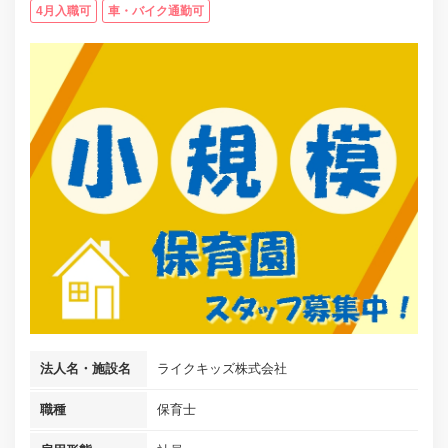
4月入職可
車・バイク通勤可
法人名・施設名
ライクキッズ株式会社
職種
保育士