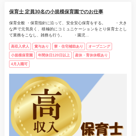
保育士 定員30名の小規模保育園でのお仕事
保育全般 ・保育指針に沿って、安全安心保育をする。 ・大き
な声で元気良く、積極的にコミュニケーションをとり保育士とし
て業務をこなし、雑務も行う。 ・園児...
高収入求人
賞与あり
寮・住宅補助あり
オープニング
小規模保育園
年間休日120日以上
産休・育休休暇あり
4月入職可