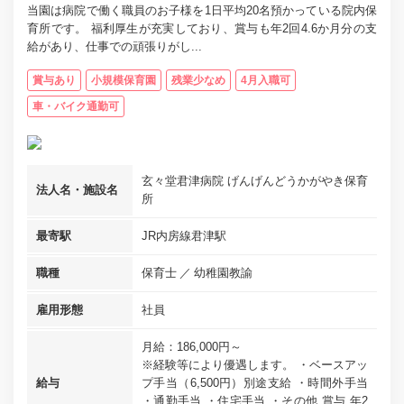
当園は病院で働く職員のお子様を1日平均20名預かっている院内保
育所です。 福利厚生が充実しており、賞与も年2回4.6か月分の支
給があり、仕事での頑張りがし...
賞与あり
小規模保育園
残業少なめ
4月入職可
車・バイク通勤可
玄々堂君津病院 げんげんどうかがやき保育
法人名・施設名
所
最寄駅
JR内房線君津駅
職種
保育士
幼稚園教諭
雇用形態
社員
月給：186,000円～
※経験等により優遇します。 ・ベースアッ
給与
プ手当（6,500円）別途支給 ・時間外手当
・通勤手当 ・住宅手当 ・その他 賞与 年2