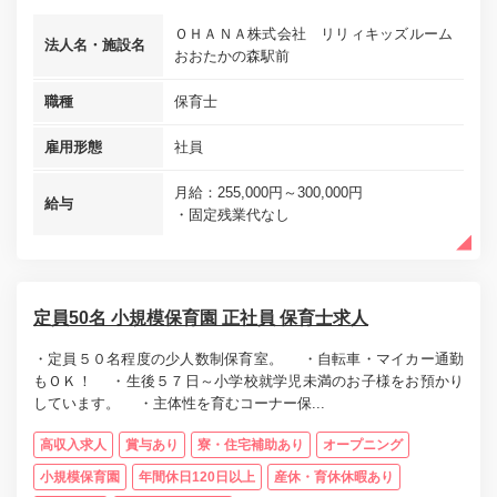
ＯＨＡＮＡ株式会社 リリィキッズルーム
法人名・施設名
おおたかの森駅前
職種
保育士
雇用形態
社員
月給：255,000円～300,000円
給与
・固定残業代なし
定員50名 小規模保育園 正社員 保育士求人
・定員５０名程度の少人数制保育室。 ・自転車・マイカー通勤
もＯＫ！ ・生後５７日～小学校就学児未満のお子様をお預かり
しています。 ・主体性を育むコーナー保...
高収入求人
賞与あり
寮・住宅補助あり
オープニング
小規模保育園
年間休日120日以上
産休・育休休暇あり