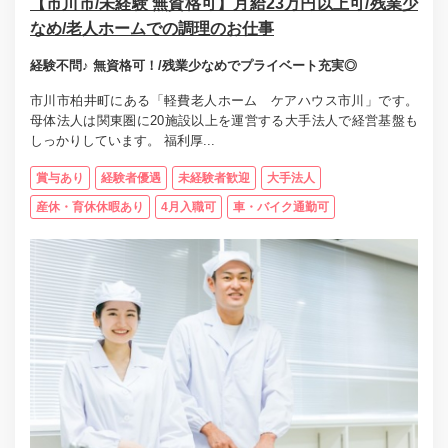
【市川市/未経験 無資格可】月給23万円以上可/残業少
なめ/老人ホームでの調理のお仕事
経験不問♪ 無資格可！/残業少なめでプライベート充実◎
市川市柏井町にある「軽費老人ホーム ケアハウス市川」です。
母体法人は関東圏に20施設以上を運営する大手法人で経営基盤も
しっかりしています。 福利厚...
賞与あり
経験者優遇
未経験者歓迎
大手法人
産休・育休休暇あり
4月入職可
車・バイク通勤可