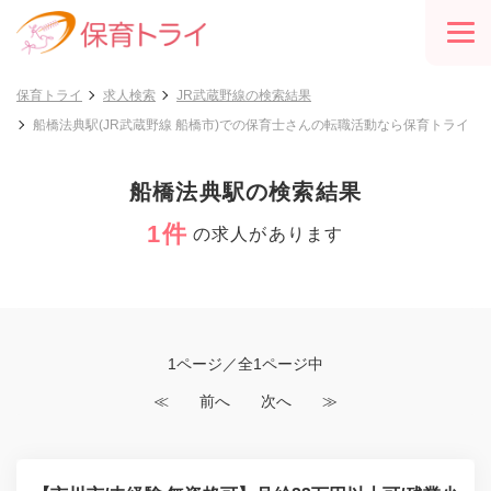
保育トライ
求人検索
JR武蔵野線の検索結果
船橋法典駅(JR武蔵野線 船橋市)での保育士さんの転職活動なら保育トライ
船橋法典駅の検索結果
1件
の求人があります
1ページ／全1ページ中
≪
前へ
次へ
≫