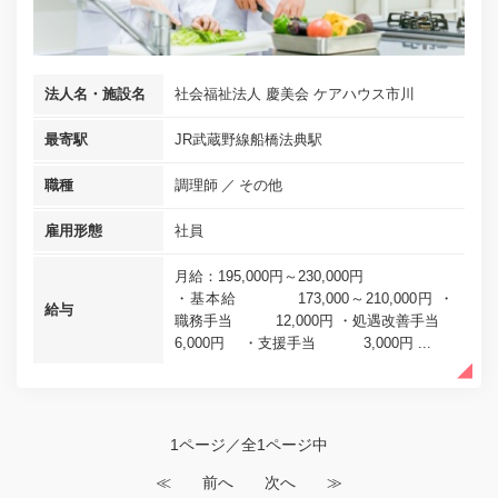
法人名・施設名
社会福祉法人 慶美会 ケアハウス市川
最寄駅
JR武蔵野線船橋法典駅
職種
調理師
その他
雇用形態
社員
月給：195,000円～230,000円
・基本給 173,000～210,000円 ・
給与
職務手当 12,000円 ・処遇改善手当
6,000円 ・支援手当 3,000円 ...
1ページ／全1ページ中
≪
前へ
次へ
≫