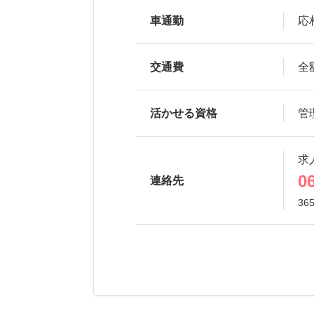
車通勤
応
交通費
全
活かせる資格
管
求
0
連絡先
36