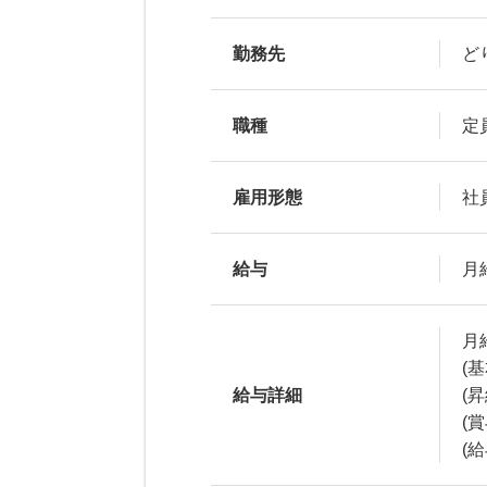
勤務先
ど
職種
定
雇用形態
社
給与
月給
月給
(
給与詳細
(
(
(