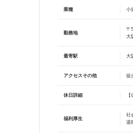
業種
小
〒5
勤務地
大
最寄駅
大
アクセスその他
徒
休日詳細
【
社
福利厚生
退