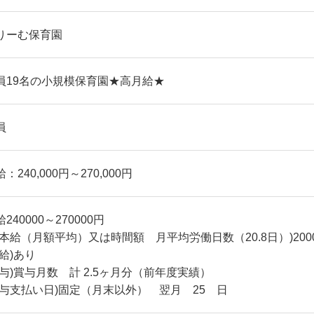
りーむ保育園
員19名の小規模保育園★高月給★
員
：240,000円～270,000円
240000～270000円
基本給（月額平均）又は時間額 月平均労働日数（20.8日）)20000
昇給)あり
賞与)賞与月数 計 2.5ヶ月分（前年度実績）
給与支払い日)固定（月末以外） 翌月 25 日