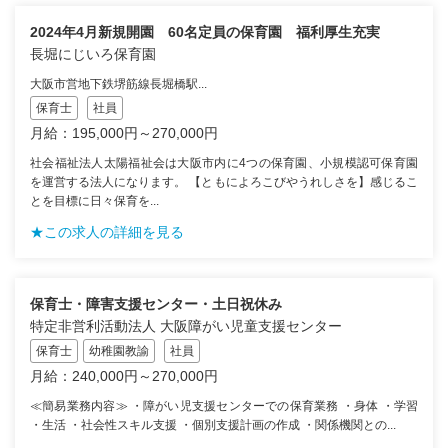
2024年4月新規開園 60名定員の保育園 福利厚生充実
長堀にじいろ保育園
大阪市営地下鉄堺筋線長堀橋駅...
保育士
社員
月給：195,000円～270,000円
社会福祉法人太陽福祉会は大阪市内に4つの保育園、小規模認可保育園
を運営する法人になります。 【ともによろこびやうれしさを】感じるこ
とを目標に日々保育を...
★この求人の詳細を見る
保育士・障害支援センター・土日祝休み
特定非営利活動法人 大阪障がい児童支援センター
保育士
幼稚園教諭
社員
月給：240,000円～270,000円
≪簡易業務内容≫ ・障がい児支援センターでの保育業務 ・身体 ・学習
・生活 ・社会性スキル支援 ・個別支援計画の作成 ・関係機関との...