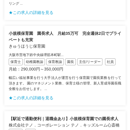
リング ...
★この求人の詳細を見る
小規模保育園 園長求人 月給35万可 完全週休2日でプライ
ベートも充実
きゅうほうじ保育園
大阪市営地下鉄中央線堺筋本町駅...
保育士
幼稚園教諭
保育教諭
園長
主任/リーダー
社員
月給：290,000円～350,000円
幅広い福祉事業を行う大手法人が運営を行う保育園で園長業務を行って
頂きます。 園のマネジメント業務、保育士様の管理、新人育成等園長職
全般をお任せします。 ...
★この求人の詳細を見る
【駅近で通勤便利｜退職金あり】小規模保育園での園長求人
株式会社テノ．コーポレーション テノ．キッズルーム心斎橋