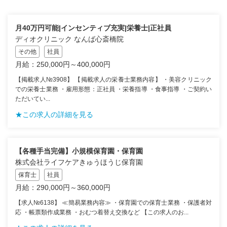
月40万円可能|インセンティブ充実|栄養士|正社員
ディオクリニック なんば心斎橋院
その他
社員
月給：250,000円～400,000円
【掲載求人№3908】 【掲載求人の栄養士業務内容】 ・美容クリニック
での栄養士業務 ・雇用形態：正社員 ・栄養指導 ・食事指導 ・ご契約い
ただいてい...
★この求人の詳細を見る
【各種手当完備】小規模保育園・保育園
株式会社ライフケアきゅうほうじ保育園
保育士
社員
月給：290,000円～360,000円
【求人№6138】 ≪簡易業務内容≫ ・保育園での保育士業務 ・保護者対
応 ・帳票類作成業務 ・おむつ着替え交換など 【この求人のお...