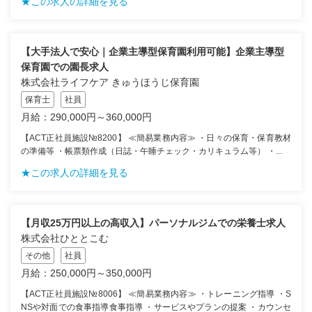
★この求人の詳細を見る
【大手法人で安心｜企業主導型保育園利用可能】企業主導型
保育園での園長求人
株式会社ライフケア きゅうほうじ保育園
保育士
社員
月給：290,000円～360,000円
【ACT正社員施設№8200】 ≪簡易業務内容≫ ・日々の保育・保育教材
の準備等 ・帳票類作成（日誌・午睡チェック・カリキュラム等） ・...
★この求人の詳細を見る
【月収25万円以上の高収入】パーソナルジムでの栄養士求人
株式会社ひととこむ
その他
社員
月給：250,000円～350,000円
【ACT正社員施設№8006】 ≪簡易業務内容≫ ・トレーニング指導 ・S
NSや対面での食事指導食事指導 ・サービスやプランの提案 ・カウンセ