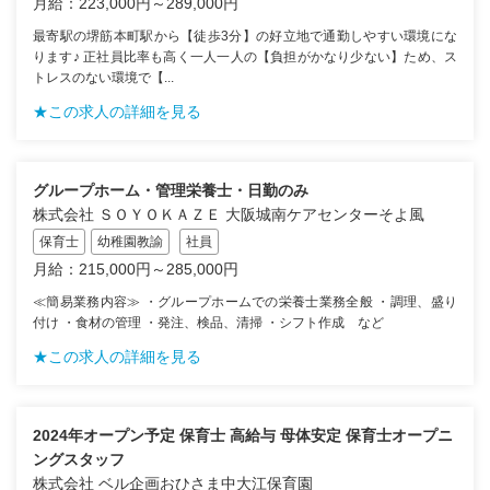
月給：223,000円～289,000円
最寄駅の堺筋本町駅から【徒歩3分】の好立地で通勤しやすい環境にな
ります♪ 正社員比率も高く一人一人の【負担がかなり少ない】ため、ス
トレスのない環境で【...
★この求人の詳細を見る
グループホーム・管理栄養士・日勤のみ
株式会社 ＳＯＹＯＫＡＺＥ 大阪城南ケアセンターそよ風
保育士
幼稚園教諭
社員
月給：215,000円～285,000円
≪簡易業務内容≫ ・グループホームでの栄養士業務全般 ・調理、盛り
付け ・食材の管理 ・発注、検品、清掃 ・シフト作成 など
★この求人の詳細を見る
2024年オープン予定 保育士 高給与 母体安定 保育士オープニ
ングスタッフ
株式会社 ベル企画おひさま中大江保育園