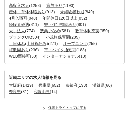
高収入求人
(1253)
賞与あり
(1193)
産休・育休休暇あり
(913)
未経験者歓迎
(849)
4月入職可
(848)
年間休日120日以上
(832)
経験者優遇
(811)
寮・住宅補助あり
(801)
大手法人
(774)
残業少なめ
(581)
教育体制充実
(350)
ブランクOK
(304)
小規模保育園
(285)
土日休み(土日祝休み)
(271)
オープニング
(255)
複数園あり
(236)
車・バイク通勤可
(188)
WEB面接可
(50)
インターナショナル
(13)
近畿エリアの求人情報を見る
大阪府
(1419)
兵庫県
(652)
京都府
(193)
滋賀県
(60)
奈良県
(31)
和歌山県
(14)
保育トライトップに戻る