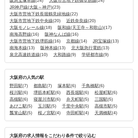
阪急宝塚本線
(24)
大阪市営地下鉄御堂筋線
(24)
JR神戸線(大阪～神戸)
(23)
大阪市営地下鉄長堀鶴見緑地線
(22)
大阪市営地下鉄中央線
(20)
近鉄奈良線
(20)
大阪モノレール線
(18)
阪和線(天王寺～和歌山)
(17)
南海高野線
(16)
阪神なんば線
(16)
大阪市営地下鉄堺筋線
(16)
京都線
(14)
JR宝塚線
(13)
南海本線
(13)
阪神本線
(13)
北大阪急行電鉄
(13)
泉北高速鉄道線
(10)
大和路線
(9)
学研都市線
(9)
大阪府の人気の駅
野田駅
(7)
都島駅
(7)
塚本駅
(6)
千鳥橋駅
(6)
桜川駅
(6)
堺筋本町駅
(6)
西長堀駅
(6)
松屋町駅
(6)
高槻駅
(6)
寝屋川市駅
(6)
弁天町駅
(5)
三国駅
(5)
あびこ駅
(5)
玉川駅
(5)
千里中央駅
(5)
高槻市駅
(5)
瓢箪山駅
(5)
桜ノ宮駅
(4)
寺田町駅
(4)
天満橋駅
(4)
大阪府の求人情報をこだわり条件で絞り込む