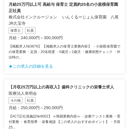
月給25万円以上可 高給与 保育士 定員約20名の小規模保育園
正社員
株式会社インクルージョン いんくるーじょん保育園 八尾
JR久宝寺
保育士
社員
月給：240,000円～300,000円
【掲載求人№3876】 【掲載求人の保育士業務内容】 ・小規模保育園で
の保育業務 ・定員：20名程度 ・0歳児～2歳児 ・健康状態チェック ・外
出時の...
★この求人の詳細を見る
【月収25万円以上の高収入】歯科クリニックの栄養士求人
医療法人幸明会
その他
社員
月給：250,000円～290,000円
【ACT正社員施設№8002】 ≪簡易業務内容≫ ・診療アシスト業務 ・受
付業務 ・食育指導 ・栄養相談 【この求人のおすすめポイント】 ・月収
25...