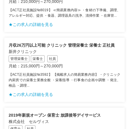
月給：210,000円～270,000円
【ACT正社員施設№8019】 ≪簡易業務内容≫ ・食材の下準備、調理、
アレルギー対応、提供 ・食器、調理器具の洗浄、清掃作業 ・在庫管...
★この求人の詳細を見る
月収26万円以上可能 クリニック 管理栄養士 栄養士 正社員
新井クリニック
管理栄養士
栄養士
社員
月給：215,000円～270,000円
【ACT正社員施設№3592】 【掲載求人の簡易業務内容】 ・クリニック
内厨房での栄養士業務全般 ・栄養指導 ・行事食の企画や調整 ・発注、
検品 ・調理...
★この求人の詳細を見る
2019年新規オープン 保育士 放課後等デイサービス
株式会社 セルヴィス
保育士
社員