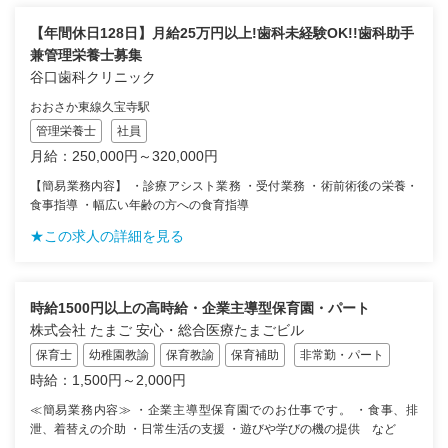
【年間休日128日】月給25万円以上!歯科未経験OK!!歯科助手
兼管理栄養士募集
谷口歯科クリニック
おおさか東線久宝寺駅
管理栄養士
社員
月給：250,000円～320,000円
【簡易業務内容】 ・診療アシスト業務 ・受付業務 ・術前術後の栄養・
食事指導 ・幅広い年齢の方への食育指導
★この求人の詳細を見る
時給1500円以上の高時給・企業主導型保育園・パート
株式会社 たまご 安心・総合医療たまごビル
保育士
幼稚園教諭
保育教諭
保育補助
非常勤・パート
時給：1,500円～2,000円
≪簡易業務内容≫ ・企業主導型保育園でのお仕事です。 ・食事、排
泄、着替えの介助 ・日常生活の支援 ・遊びや学びの機の提供 など