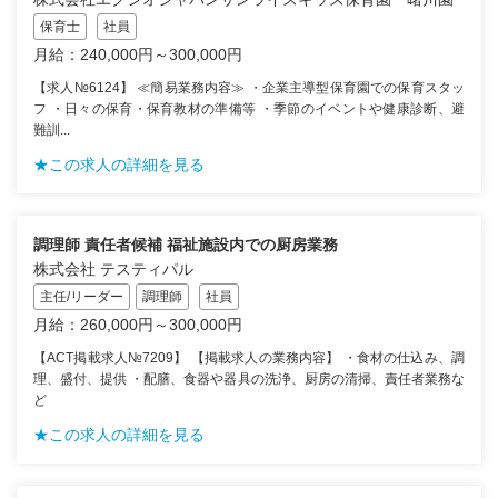
保育士
社員
月給：240,000円～300,000円
【求人№6124】 ≪簡易業務内容≫ ・企業主導型保育園での保育スタッ
フ ・日々の保育・保育教材の準備等 ・季節のイベントや健康診断、避
難訓...
★この求人の詳細を見る
調理師 責任者候補 福祉施設内での厨房業務
株式会社 テスティパル
主任/リーダー
調理師
社員
月給：260,000円～300,000円
【ACT掲載求人№7209】 【掲載求人の業務内容】 ・食材の仕込み、調
理、盛付、提供 ・配膳、食器や器具の洗浄、厨房の清掃、責任者業務な
ど
★この求人の詳細を見る