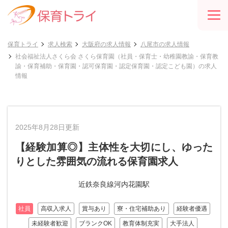
保育トライ
求人検索
大阪府の求人情報
八尾市の求人情報
社会福祉法人さくら会 さくら保育園（社員・保育士・幼稚園教諭・保育教
諭・保育補助・保育園・認可保育園・認定保育園・認定こども園）の求人
情報
2025年8月28日更新
【経験加算◎】主体性を大切にし、ゆった
りとした雰囲気の流れる保育園求人
近鉄奈良線河内花園駅
社員
高収入求人
賞与あり
寮・住宅補助あり
経験者優遇
未経験者歓迎
ブランクOK
教育体制充実
大手法人