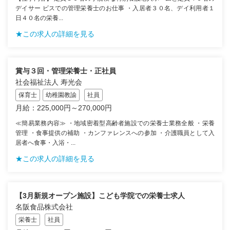
デイサー ビスでの管理栄養士のお仕事 ・入居者３０名、デイ利用者１
日４０名の栄養...
★この求人の詳細を見る
賞与３回・管理栄養士・正社員
社会福祉法人 寿光会
保育士
幼稚園教諭
社員
月給：225,000円～270,000円
≪簡易業務内容≫ ・地域密着型高齢者施設での栄養士業務全般 ・栄養
管理 ・食事提供の補助 ・カンファレンスへの参加 ・介護職員として入
居者へ食事・入浴・...
★この求人の詳細を見る
【3月新規オープン施設】こども学院での栄養士求人
名阪食品株式会社
栄養士
社員