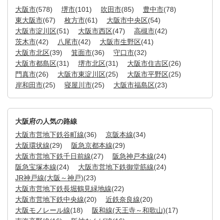
大阪市
(578)
堺市
(101)
吹田市
(85)
豊中市
(78)
東大阪市
(67)
枚方市
(61)
大阪市中央区
(54)
大阪市淀川区
(51)
大阪市西区
(47)
高槻市
(42)
茨木市
(42)
八尾市
(42)
大阪市生野区
(41)
大阪市北区
(39)
箕面市
(36)
守口市
(32)
大阪市都島区
(31)
堺市北区
(31)
大阪市住吉区
(26)
門真市
(26)
大阪市東淀川区
(25)
大阪市平野区
(25)
岸和田市
(25)
寝屋川市
(25)
大阪市福島区
(23)
大阪府の人気の路線
大阪市営地下鉄谷町線
(36)
京阪本線
(34)
大阪環状線
(29)
阪急京都本線
(29)
大阪市営地下鉄千日前線
(27)
阪急神戸本線
(24)
阪急宝塚本線
(24)
大阪市営地下鉄御堂筋線
(24)
JR神戸線(大阪～神戸)
(23)
大阪市営地下鉄長堀鶴見緑地線
(22)
大阪市営地下鉄中央線
(20)
近鉄奈良線
(20)
大阪モノレール線
(18)
阪和線(天王寺～和歌山)
(17)