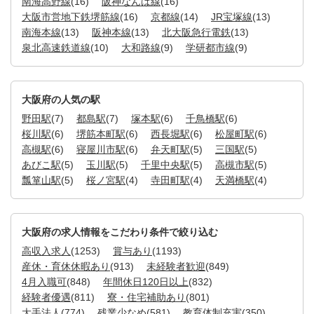
南海高野線
(16)
阪神なんば線
(16)
大阪市営地下鉄堺筋線
(16)
京都線
(14)
JR宝塚線
(13)
南海本線
(13)
阪神本線
(13)
北大阪急行電鉄
(13)
泉北高速鉄道線
(10)
大和路線
(9)
学研都市線
(9)
大阪府の人気の駅
野田駅
(7)
都島駅
(7)
塚本駅
(6)
千鳥橋駅
(6)
桜川駅
(6)
堺筋本町駅
(6)
西長堀駅
(6)
松屋町駅
(6)
高槻駅
(6)
寝屋川市駅
(6)
弁天町駅
(5)
三国駅
(5)
あびこ駅
(5)
玉川駅
(5)
千里中央駅
(5)
高槻市駅
(5)
瓢箪山駅
(5)
桜ノ宮駅
(4)
寺田町駅
(4)
天満橋駅
(4)
大阪府の求人情報をこだわり条件で絞り込む
高収入求人
(1253)
賞与あり
(1193)
産休・育休休暇あり
(913)
未経験者歓迎
(849)
4月入職可
(848)
年間休日120日以上
(832)
経験者優遇
(811)
寮・住宅補助あり
(801)
大手法人
(774)
残業少なめ
(581)
教育体制充実
(350)