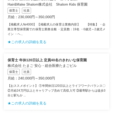
Hair&Make Shalom株式会社 Shalom Kids 保育園
保育士
社員
月給：230,000円～350,000円
【掲載求人№4000】 【掲載求人の保育士業務内容】 【特集】 ・企
業主導型保育園での保育士業務全般 ・定員数：19名 ・0歳児～2歳児メ
イン ・ヘ...
★この求人の詳細を見る
保育士 年休120日以上 定員40名のきれいな保育園
株式会社 たまご 安心・総合医療たまごビル
保育士
社員
月給：240,000円～350,000円
【おススメポイント】 ①年間休日120日以上とライフワークバランス〇
②月給24万円以上とキャリアップ含めて高収入可 ③最寄駅からは徒歩3
分と駅ちか ...
★この求人の詳細を見る