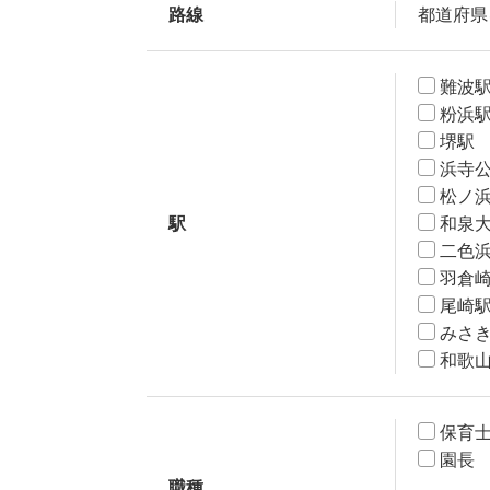
路線
都道府県
難波
粉浜
堺駅
浜寺
松ノ
駅
和泉
二色
羽倉
尾崎
みさ
和歌
保育
園長
職種