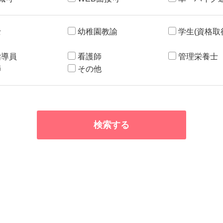
士
幼稚園教諭
学生(資格取
指導員
看護師
管理栄養士
師
その他