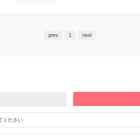
prev
1
next