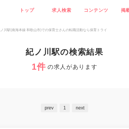
トップ
求人検索
コンテンツ
掲
紀ノ川駅(南海本線 和歌山市)での保育士さんの転職活動なら保育トライ
紀ノ川駅の検索結果
1件
の求人があります
prev
1
next