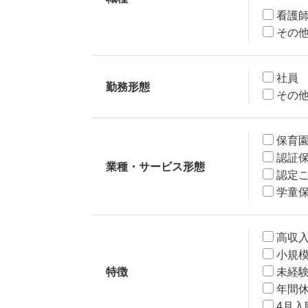
看護
その
社員
勤務形態
その
保育
認証
業種・サービス形態
認定
学童
高収
小規
特徴
未経
年間休
4月入