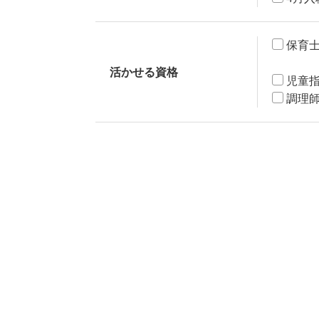
保育
活かせる資格
児童
調理