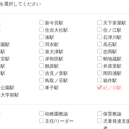
を選択してください
駅
新今宮駅
天下茶屋駅
駅
住吉大社駅
住ノ江駅
湊駅
石津川駅
公園駅
羽衣駅
高石駅
浜駅
泉大津駅
忠岡駅
大宮駅
岸和田駅
蛸地蔵駅
浜駅
鶴原駅
井原里駅
崎駅
吉見ノ里駅
岡田浦駅
駅
鳥取ノ荘駅
箱作駅
き公園駅
孝子駅
紀ノ川駅
山大学前駅
士
幼稚園教諭
保育教諭
主任/リーダー
児童発達支
者