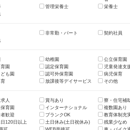
師
管理栄養士
栄養士
他
非常勤・パート
契約社員
他
園
幼稚園
公立保育園
保育園
認定保育園
児童発達支
こども園
認可外保育園
病児保育
保育
放課後等デイサービス
その他
入求人
賞与あり
寮・住宅補
模保育園
インターナショナル
複数園あり
験者歓迎
ブランクOK
教育体制充
日120日以上
土日休み(土日祝休み)
残業少なめ
職可
WEB面接可
車・バイク