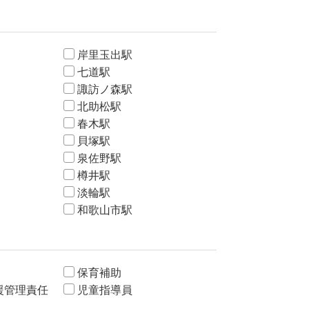
岸里玉出駅
七道駅
諏訪ノ森駅
北助松駅
春木駅
貝塚駅
泉佐野駅
樽井駅
淡輪駅
和歌山市駅
保育補助
援管理責任
児童指導員