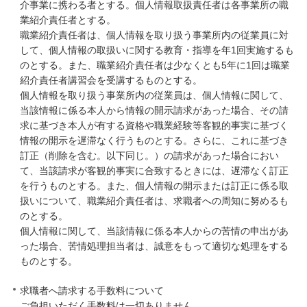
介事業に携わる者とする。個人情報取扱責任者は各事業所の職
業紹介責任者とする。
職業紹介責任者は、個人情報を取り扱う事業所内の従業員に対
して、個人情報の取扱いに関する教育・指導を年1回実施するも
のとする。また、職業紹介責任者は少なくとも5年に1回は職業
紹介責任者講習会を受講するものとする。
個人情報を取り扱う事業所内の従業員は、個人情報に関して、
当該情報に係る本人から情報の開示請求があった場合、その請
求に基づき本人が有する資格や職業経験等客観的事実に基づく
情報の開示を遅滞なく行うものとする。さらに、これに基づき
訂正（削除を含む。以下同じ。）の請求があった場合におい
て、当該請求が客観的事実に合致するときには、遅滞なく訂正
を行うものとする。また、個人情報の開示または訂正に係る取
扱いについて、職業紹介責任者は、求職者への周知に努めるも
のとする。
個人情報に関して、当該情報に係る本人からの苦情の申出があ
った場合、苦情処理担当者は、誠意をもって適切な処理をする
ものとする。
求職者へ請求する手数料について
ご負担いただく手数料は一切ありません。