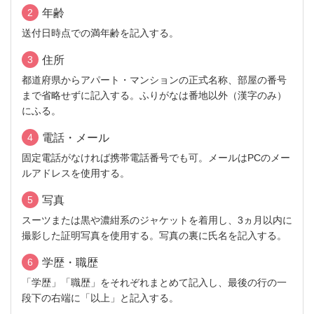
2
年齢
送付日時点での満年齢を記入する。
3
住所
都道府県からアパート・マンションの正式名称、部屋の番号
まで省略せずに記入する。ふりがなは番地以外（漢字のみ）
にふる。
4
電話・メール
固定電話がなければ携帯電話番号でも可。メールはPCのメー
ルアドレスを使用する。
5
写真
スーツまたは黒や濃紺系のジャケットを着用し、3ヵ月以内に
撮影した証明写真を使用する。写真の裏に氏名を記入する。
6
学歴・職歴
「学歴」「職歴」をそれぞれまとめて記入し、最後の行の一
段下の右端に「以上」と記入する。